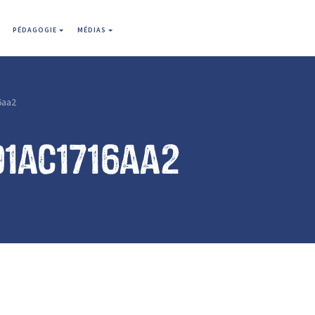
PÉDAGOGIE
MÉDIAS
6aa2
91ac1716aa2