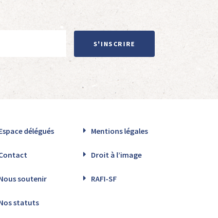
S'INSCRIRE
Espace délégués
Mentions légales
Contact
Droit à l’image
Nous soutenir
RAFI-SF
Nos statuts