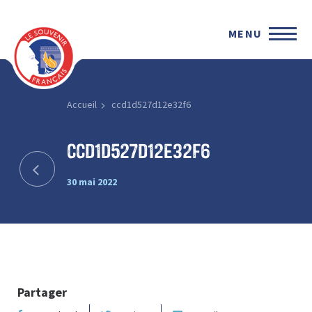
MENU
Accueil
ccd1d527d12e32f6
ccd1d527d12e32f6
30 mai 2022
Partager