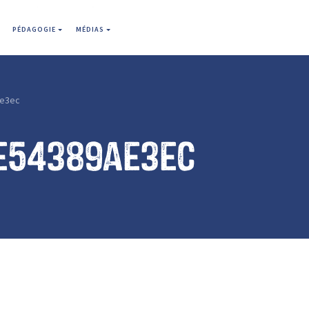
PÉDAGOGIE
MÉDIAS
e3ec
e54389ae3ec