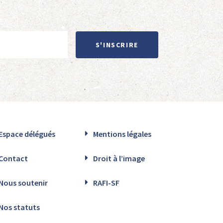
S'INSCRIRE
Espace délégués
Mentions légales
Contact
Droit à l’image
Nous soutenir
RAFI-SF
Nos statuts