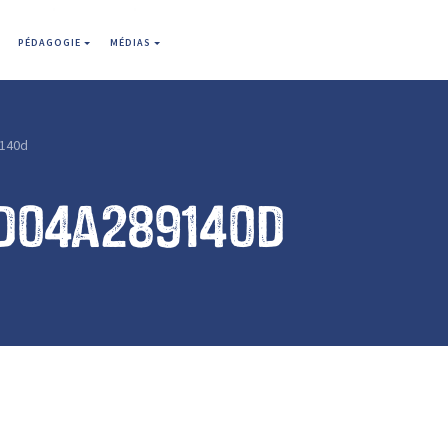
PÉDAGOGIE
MÉDIAS
140d
d04a289140d