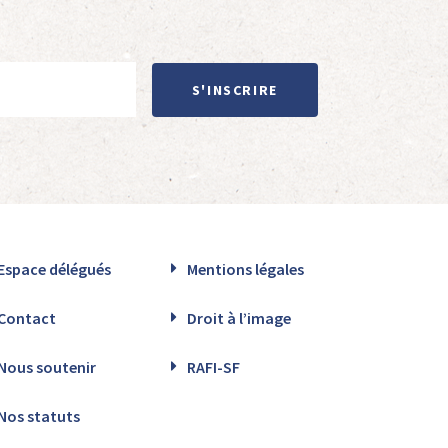
S'INSCRIRE
Espace délégués
Mentions légales
Contact
Droit à l’image
Nous soutenir
RAFI-SF
Nos statuts