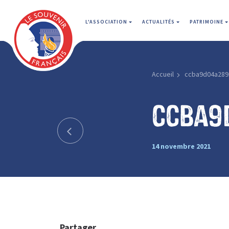
L'ASSOCIATION
ACTUALITÉS
PATRIMOINE
Accueil
ccba9d04a289
ccba9
14 novembre 2021
Partager