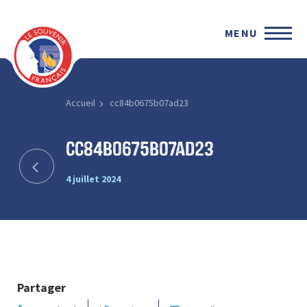
MENU
Accueil
cc84b0675b07ad23
cc84b0675b07ad23
4 juillet 2024
Partager