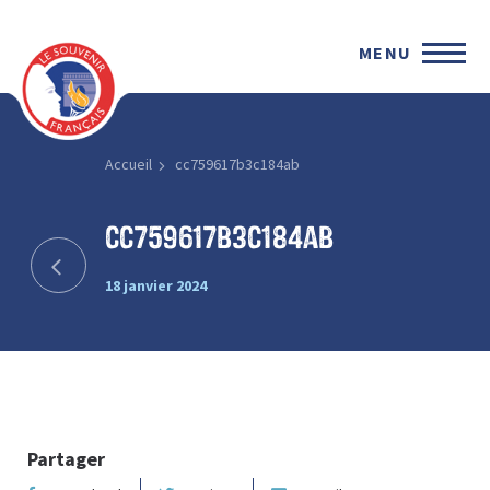
MENU
Accueil
cc759617b3c184ab
cc759617b3c184ab
18 janvier 2024
Partager