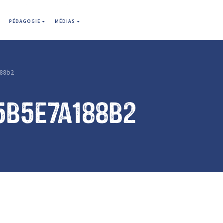
PÉDAGOGIE
MÉDIAS
88b2
5b5e7a188b2