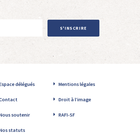
S'INSCRIRE
Espace délégués
Mentions légales
Contact
Droit à l’image
Nous soutenir
RAFI-SF
Nos statuts