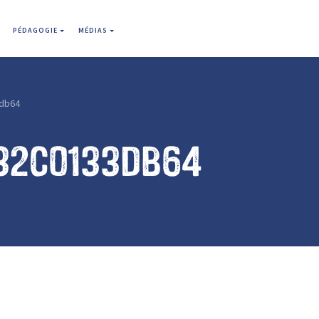
PÉDAGOGIE
MÉDIAS
db64
32c0133db64