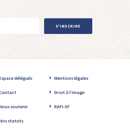
S'INSCRIRE
Espace délégués
Mentions légales
Contact
Droit à l’image
Nous soutenir
RAFI-SF
Nos statuts