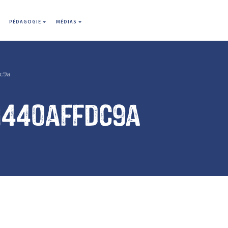
PÉDAGOGIE
MÉDIAS
c9a
1440affdc9a