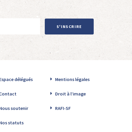
S'INSCRIRE
Espace délégués
Mentions légales
Contact
Droit à l’image
Nous soutenir
RAFI-SF
Nos statuts