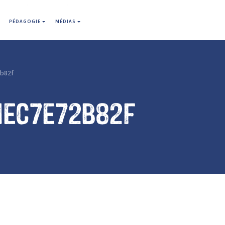
PÉDAGOGIE
MÉDIAS
b82f
1ec7e72b82f