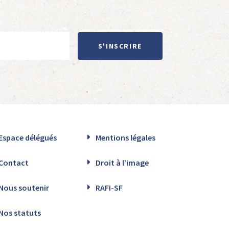
S'INSCRIRE
Espace délégués
Mentions légales
Contact
Droit à l’image
Nous soutenir
RAFI-SF
Nos statuts