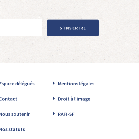
S'INSCRIRE
Espace délégués
Mentions légales
Contact
Droit à l’image
Nous soutenir
RAFI-SF
Nos statuts