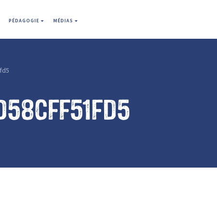
PÉDAGOGIE
MÉDIAS
fd5
d58cff51fd5