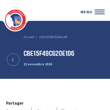
MENU
Accueil
cbe15f49c620e1d6
cbe15f49c620e1d6
21 novembre 2024
Partager