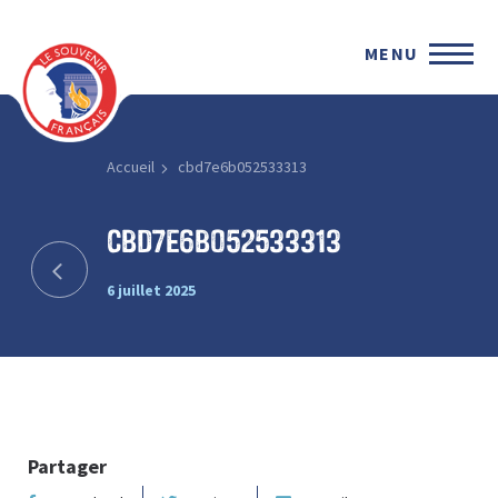
MENU
Accueil
cbd7e6b052533313
cbd7e6b052533313
6 juillet 2025
Partager