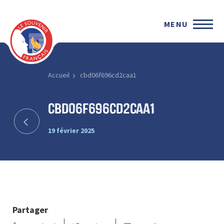
MENU
Accueil
cbd06f696cd2caa1
cbd06f696cd2caa1
19 février 2025
Partager