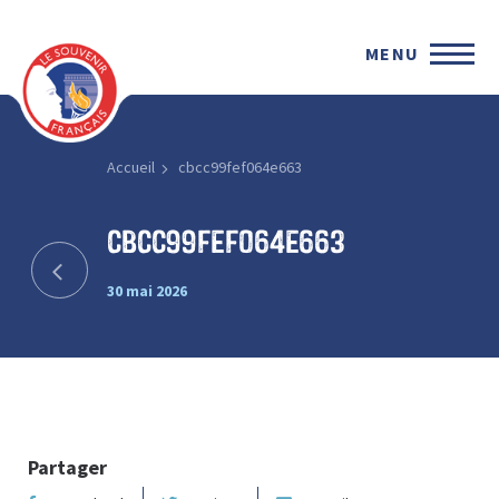
MENU
Accueil
cbcc99fef064e663
cbcc99fef064e663
30 mai 2026
Partager