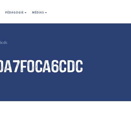
PÉDAGOGIE
MÉDIAS
6cdc
0a7f0ca6cdc