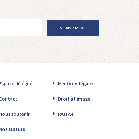
S'INSCRIRE
Espace délégués
Mentions légales
Contact
Droit à l’image
Nous soutenir
RAFI-SF
Nos statuts