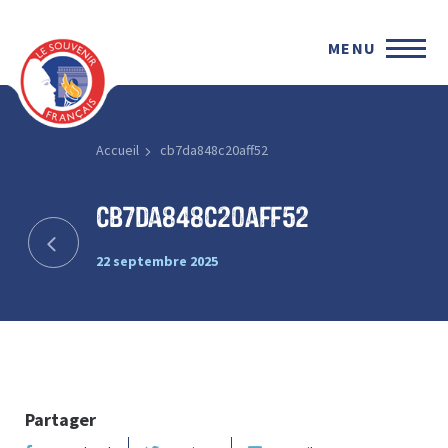
MENU
Accueil
cb7da848c20aff52
cb7da848c20aff52
22 septembre 2025
Partager