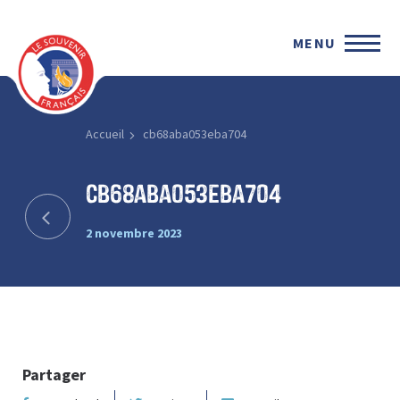
MENU
Accueil
cb68aba053eba704
cb68aba053eba704
2 novembre 2023
Partager