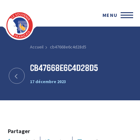
MENU
Accueil
cb47668e6c4d28d5
cb47668e6c4d28d5
17 décembre 2023
Partager