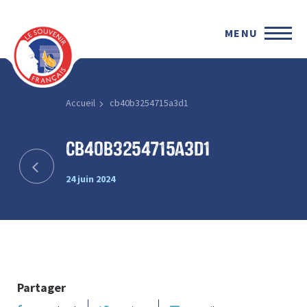
MENU
Accueil
cb40b3254715a3d1
cb40b3254715a3d1
24 juin 2024
Partager