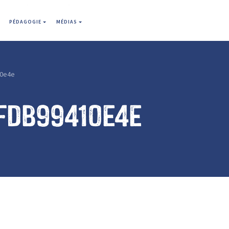
PÉDAGOGIE
MÉDIAS
0e4e
fdb99410e4e