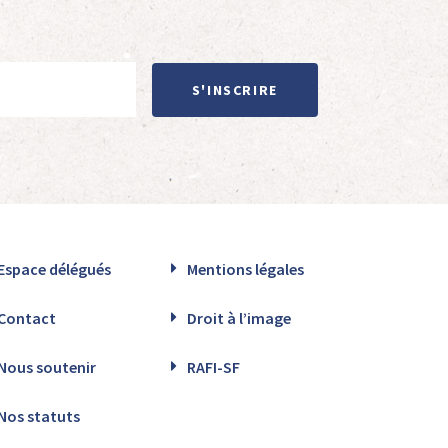
S'INSCRIRE
Espace délégués
Mentions légales
Contact
Droit à l’image
Nous soutenir
RAFI-SF
Nos statuts