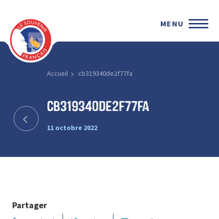
MENU
Accueil
cb319340de2f77fa
cb319340de2f77fa
11 octobre 2022
Partager