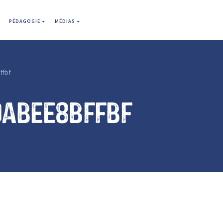
PÉDAGOGIE
MÉDIAS
ffbf
dabee8bffbf