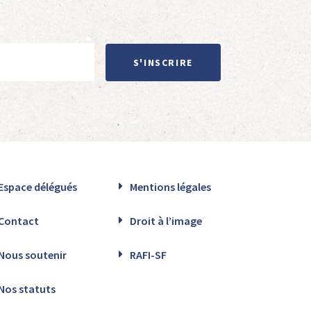
S'INSCRIRE
Espace délégués
Mentions légales
Contact
Droit à l’image
Nous soutenir
RAFI-SF
Nos statuts