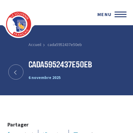
MENU
Accueil
cada5952437e50eb
cada5952437e50eb
6 novembre 2025
Partager