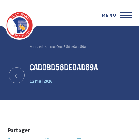
MENU
Accueil
cad0bd56de0ad69a
cad0bd56de0ad69a
12 mai 2026
Partager