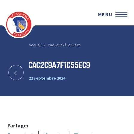
MENU
Accueil
cac2c9a7f1c55ec9
cac2c9a7f1c55ec9
22 septembre 2024
Partager