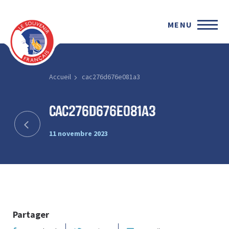
MENU
Accueil
cac276d676e081a3
cac276d676e081a3
11 novembre 2023
Partager