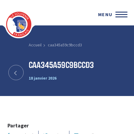
MENU
Accueil
caa345a59c9bccd3
caa345a59c9bccd3
18 janvier 2026
Partager