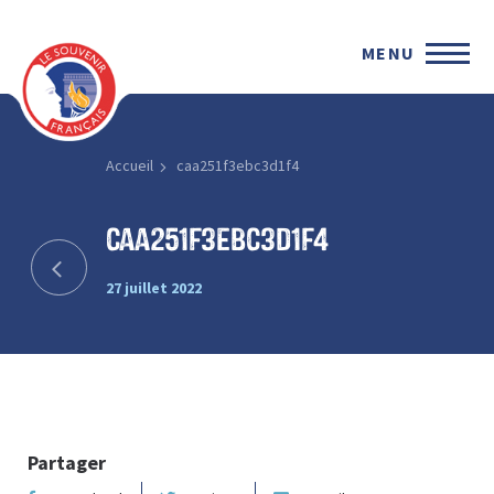
MENU
Accueil
caa251f3ebc3d1f4
caa251f3ebc3d1f4
27 juillet 2022
Partager