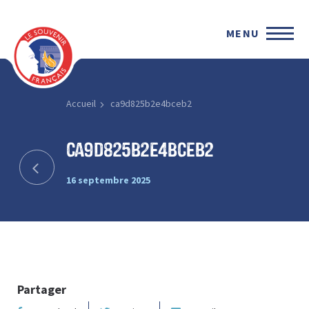
MENU
Accueil
ca9d825b2e4bceb2
ca9d825b2e4bceb2
16 septembre 2025
Partager