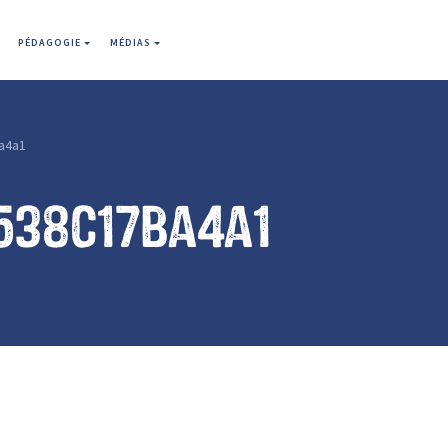
PÉDAGOGIE
MÉDIAS
a4a1
538c17ba4a1