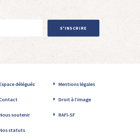
S'INSCRIRE
Espace délégués
Mentions légales
Contact
Droit à l’image
Nous soutenir
RAFI-SF
Nos statuts