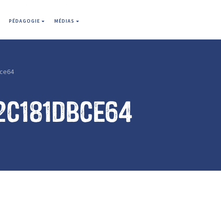
PÉDAGOGIE
MÉDIAS
ce64
2c181dbce64