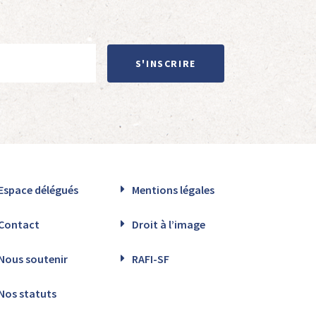
S'INSCRIRE
Espace délégués
Mentions légales
Contact
Droit à l’image
Nous soutenir
RAFI-SF
Nos statuts