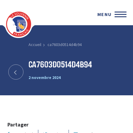
MENU
Accueil
ca7603d0514d4b94
ca7603d0514d4b94
2 novembre 2024
Partager