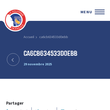
MENU
Accueil
ca6cb634533d0ebb
ca6cb634533d0ebb
29 novembre 2025
Partager