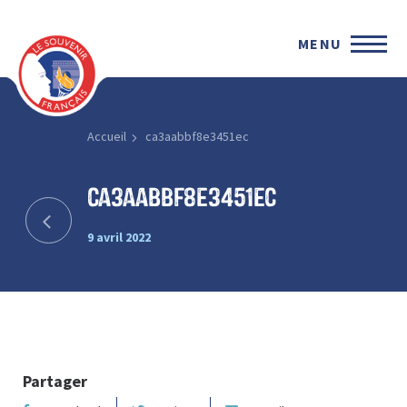
MENU
Accueil
ca3aabbf8e3451ec
ca3aabbf8e3451ec
9 avril 2022
Partager