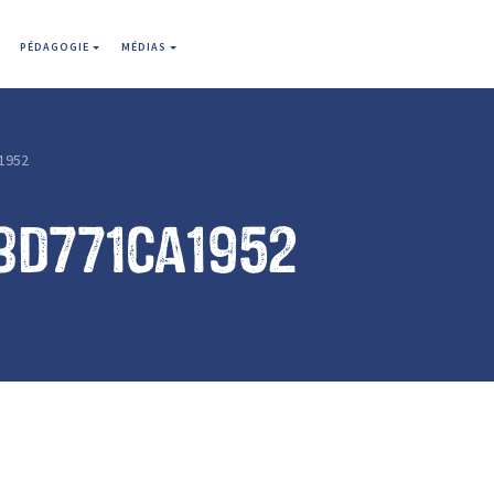
PÉDAGOGIE
MÉDIAS
1952
3d771ca1952