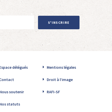
S'INSCRIRE
Espace délégués
Mentions légales
Contact
Droit à l’image
Nous soutenir
RAFI-SF
Nos statuts