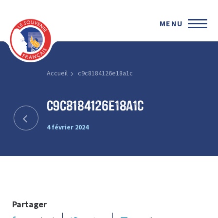
MENU
Accueil
c9c8184126e18a1c
c9c8184126e18a1c
4 février 2024
Partager