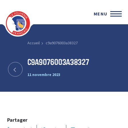
MENU
Accueil
c9a9076003a38327
c9a9076003a38327
11 novembre 2023
Partager