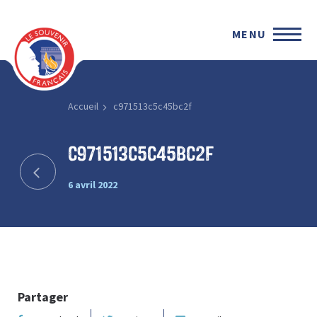
MENU
Accueil
c971513c5c45bc2f
c971513c5c45bc2f
6 avril 2022
Partager