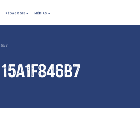
PÉDAGOGIE
MÉDIAS
46b7
115a1f846b7