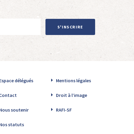
S'INSCRIRE
Espace délégués
Mentions légales
Contact
Droit à l’image
Nous soutenir
RAFI-SF
Nos statuts