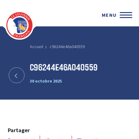
MENU
Accueil
c96244e46a040559
c96244e46a040559
30 octobre 2025
Partager