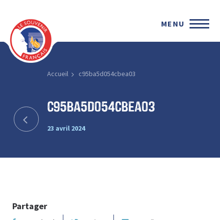
MENU
Accueil
c95ba5d054cbea03
c95ba5d054cbea03
23 avril 2024
Partager