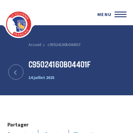
MENU
Accueil
c95024160b04401f
c95024160b04401f
14 juillet 2025
Partager