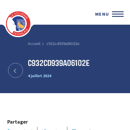
MENU
Accueil
c932cd939a06102e
c932cd939a06102e
4 juillet 2024
Partager