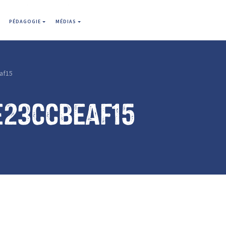
PÉDAGOGIE
MÉDIAS
af15
e23ccbeaf15