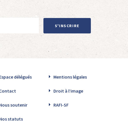
S'INSCRIRE
Espace délégués
Mentions légales
Contact
Droit à l’image
Nous soutenir
RAFI-SF
Nos statuts