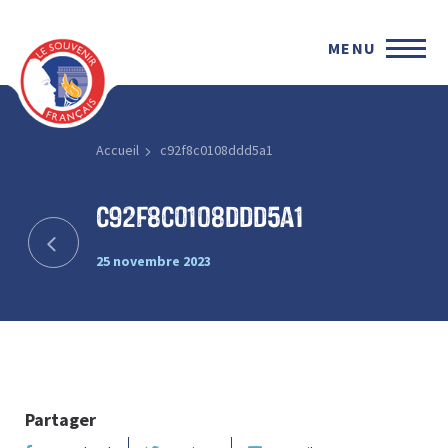
MENU
Accueil
c92f8c0108ddd5a1
c92f8c0108ddd5a1
25 novembre 2023
Partager