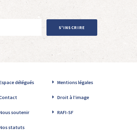
S'INSCRIRE
Espace délégués
Mentions légales
Contact
Droit à l’image
Nous soutenir
RAFI-SF
Nos statuts