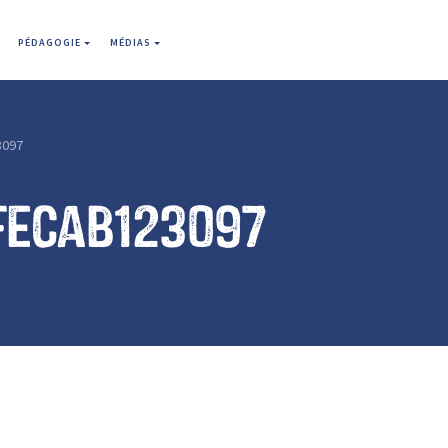
PÉDAGOGIE
MÉDIAS
3097
fecab123097