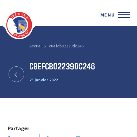
MENU
Accueil
c8efcb02239dc246
c8efcb02239dc246
23 janvier 2022
Partager