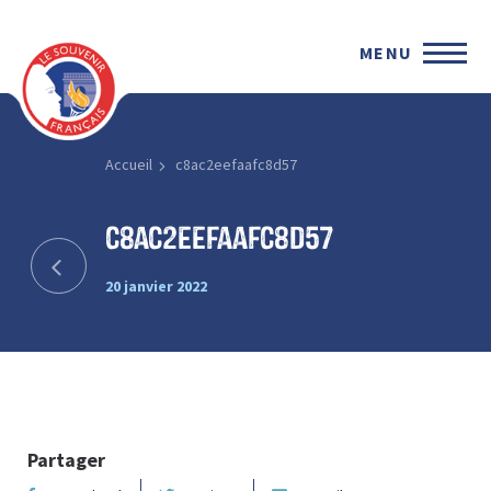
MENU
Accueil
c8ac2eefaafc8d57
c8ac2eefaafc8d57
20 janvier 2022
Partager