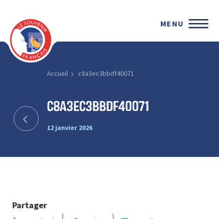
MENU
Accueil
c8a3ec3bbdf40071
c8a3ec3bbdf40071
12 janvier 2026
Partager